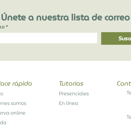
Únete a nuestra lista de correo
ico
*
Susc
ace rápido
Tutorías
Cont
​
io
Presenciales
énes somos
En línea
erva online
​
nda