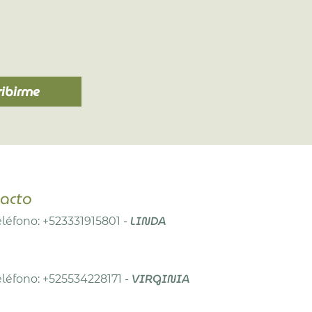
ribirme
acto
LINDA
Teléfono: +523331915801 -
VIRGINIA
Teléfono: +525534228171 -