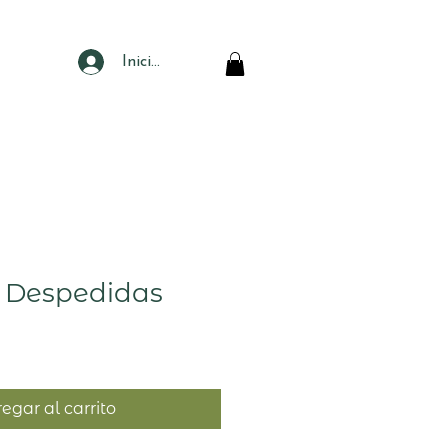
Iniciar sesión
 Despedidas
egar al carrito