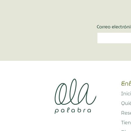
Correo electrón
Enl
Inic
Qui
Res
Tie